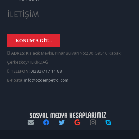
İLETIŞIM
KONUM'A GIT...
ADRES:
Kıslacık Mevkii, Pınar Bulvarı No:230, 59510 Kapaklı
Çerkezköy/TEKİRDAĞ
TELEFON:
0(282)717 11 88
E-Posta:
info@ozdempetrol.com