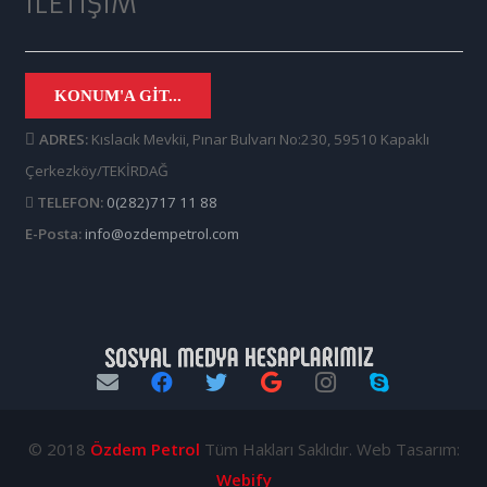
İLETIŞIM
KONUM'A GIT...
ADRES:
Kıslacık Mevkii, Pınar Bulvarı No:230, 59510 Kapaklı
Çerkezköy/TEKİRDAĞ
TELEFON:
0(282)717 11 88
E-Posta:
info@ozdempetrol.com
© 2018
Özdem Petrol
Tüm Hakları Saklıdır. Web Tasarım:
Webify