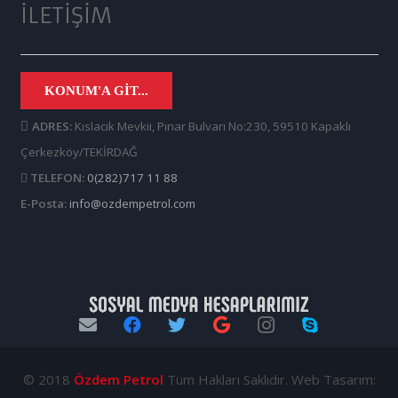
İLETIŞIM
KONUM'A GIT...
ADRES:
Kıslacık Mevkii, Pınar Bulvarı No:230, 59510 Kapaklı
Çerkezköy/TEKİRDAĞ
TELEFON:
0(282)717 11 88
E-Posta:
info@ozdempetrol.com
© 2018
Özdem Petrol
Tüm Hakları Saklıdır. Web Tasarım: