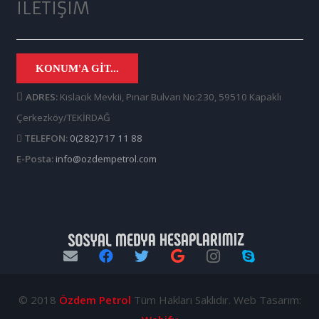
İLETIŞIM
KONUM'A GIT...
ADRES:
Kıslacık Mevkii, Pınar Bulvarı No:230, 59510 Kapaklı
Çerkezköy/TEKİRDAĞ
TELEFON:
0(282)717 11 88
E-Posta:
info@ozdempetrol.com
© 2018
Özdem Petrol
Tüm Hakları Saklıdır. Web Tasarım: